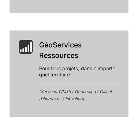
GéoServices
Ressources
Pour tous projets, dans n’importe
quel territoire
[Services WMTS / Géocoding / Calcul
d’itinéraires / Elévation]