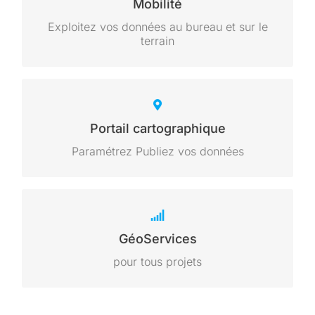
Mobilité
W7 / W10 / Linux
Exploitez vos données au bureau et sur le
terrain
IsiGéo API Js
Portail cartographique
Intégrez IsiGéo dans votre portail Web
Paramétrez Publiez vos données
Services
GéoServices
Services WMTS / Géocoding / Calcul
d’itinéraires / Elévation
pour tous projets