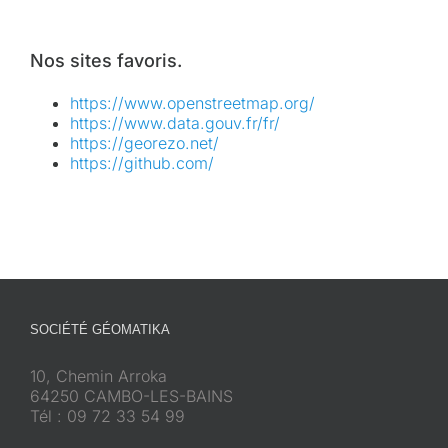
Nos sites favoris.
https://www.openstreetmap.org/
https://www.data.gouv.fr/fr/
https://georezo.net/
https://github.com/
SOCIÉTÉ GÉOMATIKA
10, Chemin Arroka
64250 CAMBO-LES-BAINS
Tél : 09 72 33 54 99