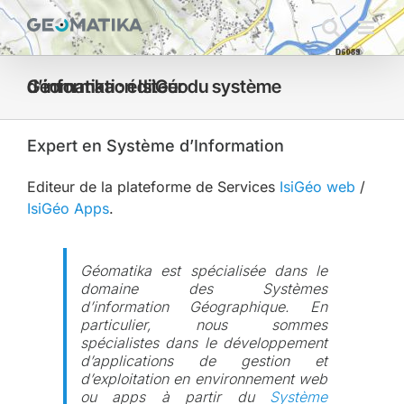
Passer
au
contenu
Géomatika : éditeur du système d’information IsiGéo
Expert en Système d’Information
Editeur de la plateforme de Services
IsiGéo web
/
IsiGéo Apps
.
Géomatika
est spécialisée dans le
domaine des Systèmes
d’information Géographique. En
particulier, nous sommes
spécialistes dans le
développement
d’applications de gestion et
d’exploitation
en environnement
web
ou apps
à partir du
Système